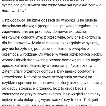
sytuacjach gdy stwarza ona zagrożenie dla życia lub zdrowia
domowników”.
Ustawodawca słusznie doszedł do wniosku, iż na gruncie
dotychczas obowiązującego stanu prawnego regulacje nie
zapewniały ofiarom przemocy domowej skutecznej i
efektywnej ochrony. Wręcz przeciwnie, były one z korzyścią
dla ich oprawców. Miało to miejsce szczególnie w sytuacji,
gdy nie toczyło się postępowanie karne w związku z
przemocą w rodzinie. Co więcej w wielu przypadkach osoby,
wobec których stosowano przemoc domową musiały nagle
opuszczać mieszkanie, by chronić swoje życie i zdrowie.
Zatem ofiary przemocy domowej były niejako podwójnie
krzywdzone. Natomiast nowe rozwiązania pozwolą na
szybkie i sprawne odseparowanie ofiary przemocy domowej
od osoby stosującej przemoc, lecz to druga będzie
zmuszona do przymusowej eksmisji bez względu na to czy
będzie miała dokąd się wyprowadzić czy tez nie. Policjant
wskaże placówki zapewniające miejsca noclegowe, np.