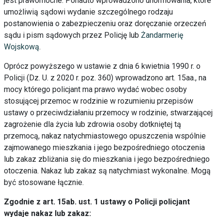
jest prawomocne. Ponadto wprowadzono unormowania, które
umożliwią sądowi wydanie szczególnego rodzaju
postanowienia o zabezpieczeniu oraz doręczanie orzeczeń
sądu i pism sądowych przez Policję lub
Żandarmerię
Wojskową
.
Oprócz powyższego w ustawie z dnia 6 kwietnia 1990 r. o
Policji (Dz. U. z 2020 r. poz. 360) wprowadzono art. 15aa., na
mocy którego policjant ma prawo wydać wobec osoby
stosującej przemoc w rodzinie w rozumieniu przepisów
ustawy o przeciwdziałaniu przemocy w rodzinie, stwarzającej
zagrożenie dla życia lub zdrowia osoby dotkniętej tą
przemocą, nakaz natychmiastowego opuszczenia wspólnie
zajmowanego mieszkania i jego bezpośredniego otoczenia
lub zakaz zbliżania się do mieszkania i jego bezpośredniego
otoczenia. Nakaz lub zakaz są natychmiast wykonalne. Mogą
być stosowane łącznie.
Zgodnie z art. 15ab. ust. 1 ustawy o Policji policjant
wydaje nakaz lub zakaz: