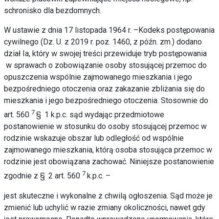
schronisko dla bezdomnych.
W ustawie z dnia 17 listopada 1964 r. –Kodeks postępowania
cywilnego (Dz. U. z 2019 r. poz. 1460, z późn. zm.) dodano
dział Ia, który w swojej treści przewiduje tryb postępowania
w sprawach o zobowiązanie osoby stosującej przemoc do
opuszczenia wspólnie zajmowanego mieszkania i jego
bezpośredniego otoczenia oraz zakazanie zbliżania się do
mieszkania i jego bezpośredniego otoczenia. Stosownie do
7
art. 560
§
1 k.p.c. sąd wydając przedmiotowe
postanowienie w stosunku do osoby stosującej przemoc w
rodzinie wskazuje obszar lub odległość od wspólnie
zajmowanego mieszkania, którą osoba stosująca przemoc w
rodzinie jest obowiązana zachować. Niniejsze postanowienie
7
zgodnie z §
2 art. 560
k.p.c. –
jest skuteczne i wykonalne z chwilą ogłoszenia. Sąd może je
zmienić lub uchylić w razie zmiany okoliczności, nawet gdy