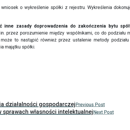
yć wniosek o wykreślenie spółki z rejestru. Wykreślenia dok
ć inne zasady doprowadzenia do zakończenia bytu spółki
in. przez porozumienie między wspólnikami, co do podziału m
 może to nastąpić również przez ustalenie metody podziału
a majątku spółki.
a działalności gospodarczej
Previous Post
 sprawach własności intelektualnej
Next Post