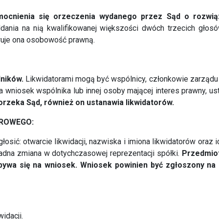
mocnienia się orzeczenia wydanego przez Sąd o rozwią
ania na nią kwalifikowanej większości dwóch trzecich głosów
wuje ona osobowość prawną.
ników.
Likwidatorami mogą być wspólnicy, członkowie zarządu 
a wniosek wspólnika lub innej osoby mającej interes prawny, ust
orzeka Sąd, również on ustanawia likwidatorów.
TROWEGO:
łosić: otwarcie likwidacji, nazwiska i imiona likwidatorów oraz
adna zmiana w dotychczasowej reprezentacji spółki.
Przedmio
dbywa się na wniosek.
Wniosek powinien być zgłoszony na
idacji.