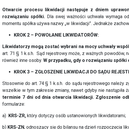
Otwarcie procesu likwidacji następuje z dniem uprawo
rozwiązaniu spółki.
Dla swej ważności uchwała wymaga odd
momentu spółka używa nazwy „w likwidacji”. Jednakże zacho
KROK 2 – POWOŁANIE LIKWIDATORÓW:
Likwidatorzy mogą zostać wybrani na mocy uchwały wspól
art. 71 § 1 k.s.h. Sąd rejestrowy może, z ważnych powodów, n
również inne osoby.
W przypadku, gdy o rozwiązaniu spółki 
KROK 3 – ZGŁOSZENIE LIKWIDACJI DO SĄDU REJES
Stosownie do art. 74 § 1 k.s.h. do sądu rejestrowego należy zg
wszelkie w tym zakresie zmiany, nawet gdyby nie nastąpiła ż
terminie 7 dni od dnia otwarcia likwidacji. Zgłoszenie o
formularze:
a)
KRS-ZR,
który dotyczy osób ustanowionych likwidatorami;
b)
KRS-ZN
, odnoszący się do bilansu na dzień rozpoczęcia likw