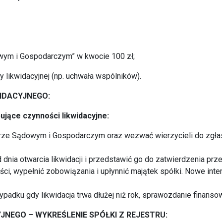
wym i Gospodarczym” w kwocie 100 zł;
 likwidacyjnej (np. uchwała wspólników).
IDACYJNEGO:
ujące czynności likwidacyjne:
torze Sądowym i Gospodarczym oraz wezwać wierzycieli do zgłas
od dnia otwarcia likwidacji i przedstawić go do zatwierdzenia p
ści, wypełnić zobowiązania i upłynnić majątek spółki. Nowe in
zypadku gdy likwidacja trwa dłużej niż rok, sprawozdanie finan
JNEGO – WYKREŚLENIE SPÓŁKI Z REJESTRU: