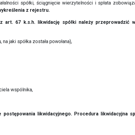
ałalności spółki, ściągnięcie wierzytelności i spłata zobowiąz
ykreślenia z rejestru.
 art. 67 k.s.h. likwidację spółki należy przeprowadzić 
na jaki spółka została powołana),
iela wspólnika,
postępowania likwidacyjnego. Procedura likwidacyjna sp