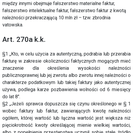
między innymi obejmuje fałszerstwo materialne faktur,
fałszerstwo intelektualne faktur, f
ałszerstwo faktur z kwotą
należności przekraczającą 10 mln zł – tzw. zbrodnia
vatowska.
Art. 270a k.k.
§1
„
Kto, w celu użycia za autentyczną, podrabia lub przerabia
fakturę w zakresie okoliczności faktycznych mogących mieć
znaczenie dla określenia wysokości należności
publicznoprawnej lub jej zwrotu albo zwrotu innej należności o
charakterze podatkowym lub takiej faktury jako autentycznej
używa,
podlega karze pozbawienia wolności od 6 miesięcy
do lat 8″.
§2 „
Jeżeli sprawca dopuszcza się czynu określonego w § 1
wobec faktury lub faktur, zawierających kwotę należności
ogółem, której wartość lub łączna wartość jest większa niż
pięciokrotność kwoty określającej mienie wielkiej wartości,
albo z popełnienia przestępstwa uczynił sobie stałe źródło