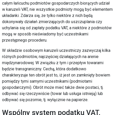
całym łańcuchu podmiotów gospodarczych biorących udział
w karuzeli VAT, nie wszystkie podmioty mogą być elementem
układanki. Zdarza się, że tylko niektóre z nich będą
dokonywały działań zmierzających do uszczuplania czy
uchylania się od zapłaty podatku VAT, a niektóre z podmiotów
mogą w sposób nieświadomy być uczestnikami
przestępnego procederu.
W składzie osobowym karuzeli uczestniczy zazwyczaj kilka
różnych podmiotów, najczęściej działających na arenie
międzynarodowej. W związku z tym i przepływ towarami
będzie transgraniczny. Cechą, która dodatkowo
charakteryzuje ten obrót jest to, iż jest on zamknięty bowiem
pomiędzy tymi samymi uczestnikami (podmiotami
gospodarczymi). Obrót może mieć także dwie postaci, tj.
odbywać się rzeczywiście (towar lub usługa istnieją) lub
odbywać się pozornie, tj. wyłącznie na papierze.
Wspólny system podatku VAT,