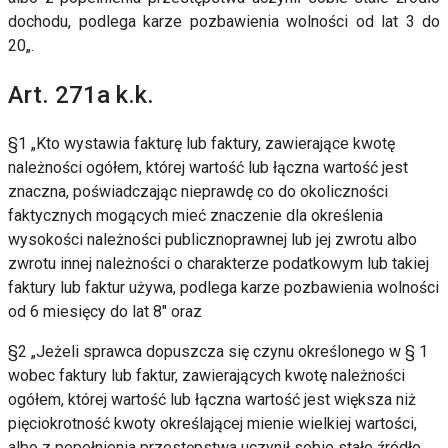
dochodu,
podlega karze pozbawienia wolności od lat 3 do
20
„.
Art. 271a k.k.
§1 „Kto wystawia fakturę lub faktury, zawierające kwotę
należności ogółem, której wartość lub łączna wartość jest
znaczna, poświadczając nieprawdę co do okoliczności
faktycznych mogących mieć znaczenie dla określenia
wysokości należności publicznoprawnej lub jej zwrotu albo
zwrotu innej należności o charakterze podatkowym lub takiej
faktury lub faktur używa,
podlega karze pozbawienia wolności
od 6 miesięcy do lat 8″ oraz
§2 „
Jeżeli sprawca dopuszcza się czynu określonego w § 1
wobec faktury lub faktur, zawierających kwotę należności
ogółem, której wartość lub łączna wartość jest większa niż
pięciokrotność kwoty określającej mienie wielkiej wartości,
albo z popełnienia przestępstwa uczynił sobie stałe źródło