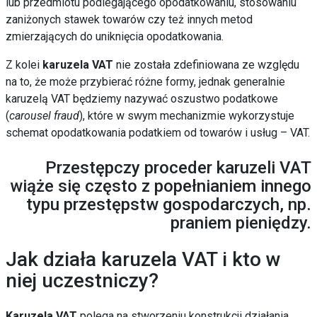
lub przedmiotu podlegającego opodatkowaniu, stosowaniu
zaniżonych stawek towarów czy też innych metod
zmierzających do uniknięcia opodatkowania.
Z kolei
karuzela VAT
nie została zdefiniowana ze względu
na to, że może przybierać różne formy, jednak generalnie
karuzelą VAT będziemy nazywać oszustwo podatkowe
(
carousel fraud
), które w swym mechanizmie wykorzystuje
schemat opodatkowania podatkiem od towarów i usług – VAT.
Przestępczy proceder karuzeli VAT
wiąże się często z popełnianiem innego
typu przestępstw gospodarczych, np.
praniem pieniędzy.
Jak działa karuzela VAT i kto w
niej uczestniczy?
Karuzela VAT
polega na stworzeniu konstrukcji działania,