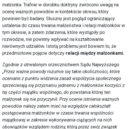
małżonka. T
rafnie w dorobku doktryny zwrócono uwagę na
ocenę ważnych powodów w kontekście okresu, który
powinien być badany. Słuszny jest pogląd ograniczający
ustalenia do czasu trwania małżeństwa i relacji małżonków w
tym okresie, a zatem zdarzenia, które wystąpiły po
rozwodzie, nie powinny wpływać na kształtowanie
nierównych udziałów. Istotą problemu jest bowiem to, że
przedmiotowe pojęcie dotyczy
relacji między małżonkami.
Zgodnie z utrwalonym orzecznictwem Sądu Najwyższego:
„Przez ważne powody rozumie się takie okoliczności, które
oceniane z punktu widzenia zasad współżycia społecznego
sprzeciwiają się przyznaniu jednemu z małżonków korzyści z
tej części majątku wspólnego, do powstania której ten
małżonek się nie przyczynił. Przy ocenie istnienia ważnych
powodów należy zatem mieć na względzie całokształt
postępowania małżonków w czasie trwania wspólności
majątkowej w zakresie wykonywania ciążących na nich
obowiązków względem rodziny, którą przez swój związek