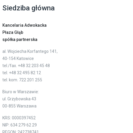
Siedziba główna
Kancelaria Adwokacka
Płaza Głąb
spółka partnerska
al. Wojciecha Korfantego 141,
40-154 Katowice
tel./fax. +48 32 203 45 48
tel. +48 32 495 82 12
tel. kom. 722 201 255
Biuro w Warszawie:
ul. Grzybowska 43
00-855 Warszawa
KRS: 0000397452
NIP: 634 279 62 29
REGON: 242738741