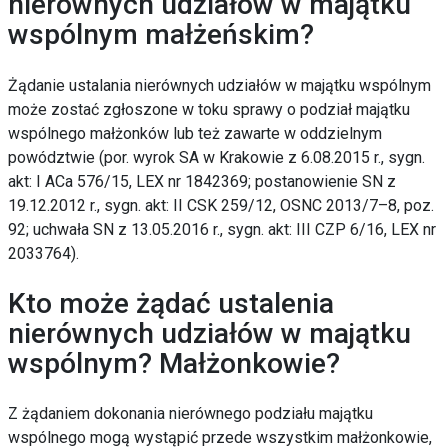
nierównych udziałów w majątku
wspólnym małżeńskim?
Żądanie ustalania nierównych udziałów w majątku wspólnym
może zostać zgłoszone w toku sprawy o podział majątku
wspólnego małżonków lub też zawarte w oddzielnym
powództwie (por. wyrok SA w Krakowie z 6.08.2015 r., sygn.
akt: I ACa 576/15, LEX nr 1842369; postanowienie SN z
19.12.2012 r., sygn. akt: II CSK 259/12, OSNC 2013/7–8, poz.
92; uchwała SN z 13.05.2016 r., sygn. akt: III CZP 6/16, LEX nr
2033764).
Kto może żądać ustalenia
nierównych udziałów w majątku
wspólnym? Małżonkowie?
Z żądaniem dokonania nierównego podziału majątku
wspólnego mogą wystąpić przede wszystkim małżonkowie,