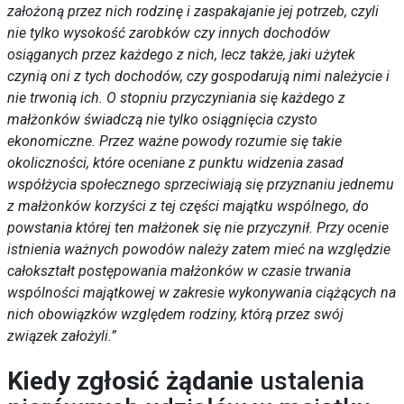
założoną przez nich rodzinę i zaspakajanie jej potrzeb, czyli
nie tylko wysokość zarobków czy innych dochodów
osiąganych przez każdego z nich, lecz także, jaki użytek
czynią oni z tych dochodów, czy gospodarują nimi należycie i
nie trwonią ich. O stopniu przyczyniania się każdego z
małżonków świadczą nie tylko osiągnięcia czysto
ekonomiczne. Przez ważne powody rozumie się takie
okoliczności, które oceniane z punktu widzenia zasad
współżycia społecznego sprzeciwiają się przyznaniu jednemu
z małżonków korzyści z tej części majątku wspólnego, do
powstania której ten małżonek się nie przyczynił. Przy ocenie
istnienia ważnych powodów należy zatem mieć na względzie
całokształt postępowania małżonków w czasie trwania
wspólności majątkowej w zakresie wykonywania ciążących na
nich obowiązków względem rodziny, którą przez swój
związek założyli.”
Kiedy zgłosić żądanie
ustalenia