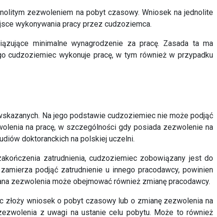
dnolitym zezwoleniem na pobyt czasowy
. Wniosek na jednolite
ejsce wykonywania pracy przez cudzoziemca.
ązujące minimalne wynagrodzenie za pracę. Zasada ta ma
go cudzoziemiec wykonuje pracę, w tym również w przypadku
wskazanych. Na jego podstawie cudzoziemiec nie może podjąć
wolenia na pracę, w szczególności gdy posiada zezwolenie na
diów doktoranckich na polskiej uczelni.
akończenia zatrudnienia, cudzoziemiec zobowiązany jest do
 zamierza podjąć zatrudnienie u innego pracodawcy, powinien
miana zezwolenia może obejmować również zmianę pracodawcy.
ec złoży wniosek o pobyt czasowy lub o zmianę zezwolenia na
ezwolenia z uwagi na ustanie celu pobytu. Może to również