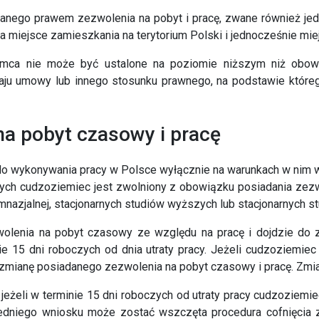
anego prawem zezwolenia na pobyt i pracę
, zwane również
je
 miejsce zamieszkania na terytorium Polski i jednocześnie mi
ca nie może być ustalone na poziomie niższym niż obowi
zaju umowy lub innego stosunku prawnego, na podstawie które
a pobyt czasowy i pracę
do wykonywania pracy w Polsce wyłącznie na warunkach w nim 
órych cudzoziemiec jest zwolniony z obowiązku posiadania zez
nazjalnej, stacjonarnych studiów wyższych lub stacjonarnych stu
lenia na pobyt czasowy ze względu na pracę i dojdzie do z
e 15 dni roboczych od dnia utraty pracy. Jeżeli cudzoziemiec
o zmianę posiadanego zezwolenia na pobyt czasowy i pracę. Z
jeżeli w terminie 15 dni roboczych od utraty pracy cudzoziemi
edniego wniosku może zostać wszczęta procedura cofnięcia z