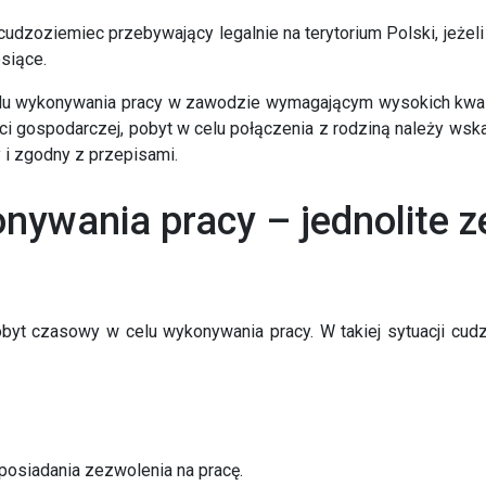
cudzoziemiec przebywający legalnie na terytorium Polski
, jeże
siące.
elu wykonywania pracy w zawodzie wymagającym wysokich kwalif
ości gospodarczej, pobyt w celu połączenia z rodziną należy ws
y i zgodny z przepisami
.
nywania pracy – jednolite z
byt czasowy w celu wykonywania pracy
. W takiej sytuacji c
posiadania zezwolenia na pracę
.