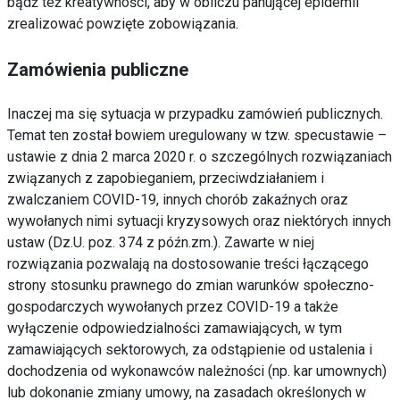
bądź też kreatywności, aby w obliczu panującej epidemii
zrealizować powzięte zobowiązania.
Zamówienia publiczne
Inaczej ma się sytuacja w przypadku zamówień publicznych.
Temat ten został bowiem uregulowany w tzw. specustawie –
ustawie z dnia 2 marca 2020 r. o szczególnych rozwiązaniach
związanych z zapobieganiem, przeciwdziałaniem i
zwalczaniem COVID-19, innych chorób zakaźnych oraz
wywołanych nimi sytuacji kryzysowych oraz niektórych innych
ustaw (Dz.U. poz. 374 z późn.zm.). Zawarte w niej
rozwiązania pozwalają na dostosowanie treści łączącego
strony stosunku prawnego do zmian warunków społeczno-
gospodarczych wywołanych przez COVID-19 a także
wyłączenie odpowiedzialności zamawiających, w tym
zamawiających sektorowych, za odstąpienie od ustalenia i
dochodzenia od wykonawców należności (np. kar umownych)
lub dokonanie zmiany umowy, na zasadach określonych w