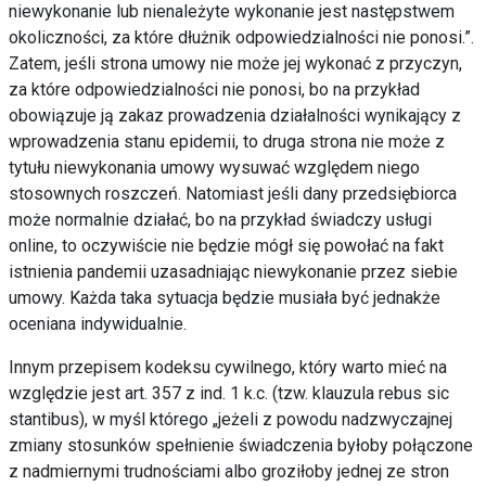
niewykonanie lub nienależyte wykonanie jest następstwem
okoliczności, za które dłużnik odpowiedzialności nie ponosi.”.
Zatem, jeśli strona umowy nie może jej wykonać z przyczyn,
za które odpowiedzialności nie ponosi, bo na przykład
obowiązuje ją zakaz prowadzenia działalności wynikający z
wprowadzenia stanu epidemii, to druga strona nie może z
tytułu niewykonania umowy wysuwać względem niego
stosownych roszczeń. Natomiast jeśli dany przedsiębiorca
może normalnie działać, bo na przykład świadczy usługi
online, to oczywiście nie będzie mógł się powołać na fakt
istnienia pandemii uzasadniając niewykonanie przez siebie
umowy. Każda taka sytuacja będzie musiała być jednakże
oceniana indywidualnie.
Innym przepisem kodeksu cywilnego, który warto mieć na
względzie jest art. 357 z ind. 1 k.c. (tzw. klauzula rebus sic
stantibus), w myśl którego „jeżeli z powodu nadzwyczajnej
zmiany stosunków spełnienie świadczenia byłoby połączone
z nadmiernymi trudnościami albo groziłoby jednej ze stron