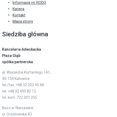
Informacje nt. RODO
Kariera
Kontakt
Mapa strony
Siedziba główna
Kancelaria Adwokacka
Płaza Głąb
spółka partnerska
al. Wojciecha Korfantego 141,
40-154 Katowice
tel./fax. +48 32 203 45 48
tel. +48 32 495 82 12
tel. kom. 722 201 255
Biuro w Warszawie:
ul. Grzybowska 43