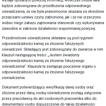
wydaje
opisanych powyżej informacji, wówczas osoba taka
będzie
zobowiązana do przedłożenia odpowiedniego
oświadczenia, że nie
była prawomocnie skazana za określone
przepisami ustawy czyny
zabronione, jak i że nie orzeczono
wobec niego zakazu zajmowania
stanowisk czy wykonywania
zawodów w zakresie działalności
wspomnianej powyżej.
Przedmiotowe oświadczenia składane są pod rygorem
odpowiedzialności karnej za złożenie fałszywych
oświadczeń.
Składający jest zobowiązany do zawarcia w nim
klauzuli
następującej treści: „Jestem świadomy
odpowiedzialności karnej
za złożenie fałszywego
oświadczenia”. Klauzula ta zastępuje
pouczenie organu o
odpowiedzialności karnej za złożenie fałszywego
oświadczenia.
Dokument potwierdzający weryfikację danej osoby oraz
złożone
przez daną osobę oświadczenia zostają załączone
przez
pracodawcę do akt osobowych pracownika albo do
dokumentacji osoby
dopuszczonej do takiej działalności.